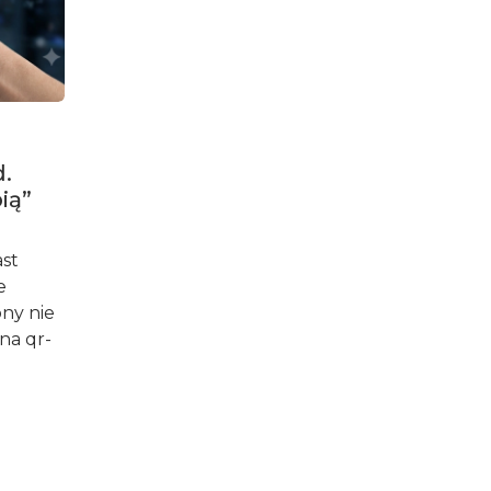
.
ią”
ast
e
ony nie
na qr-