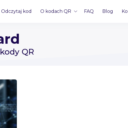
Odczytaj kod
O kodach QR
FAQ
Blog
Ko
ard
 kody QR