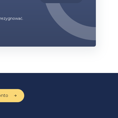
zrezygnować.
onto