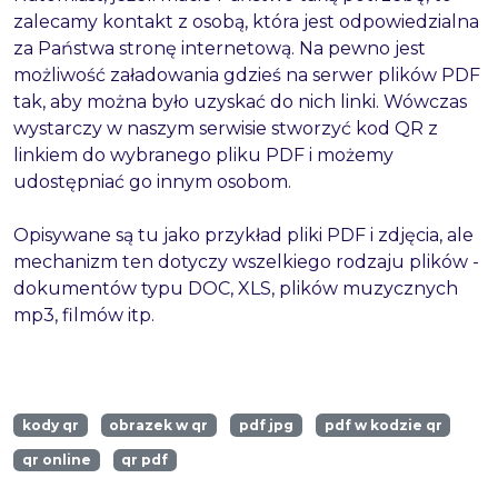
zalecamy kontakt z osobą, która jest odpowiedzialna
za Państwa stronę internetową. Na pewno jest
możliwość załadowania gdzieś na serwer plików PDF
tak, aby można było uzyskać do nich linki. Wówczas
wystarczy w naszym serwisie stworzyć kod QR z
linkiem do wybranego pliku PDF i możemy
udostępniać go innym osobom.
Opisywane są tu jako przykład pliki PDF i zdjęcia, ale
mechanizm ten dotyczy wszelkiego rodzaju plików -
dokumentów typu DOC, XLS, plików muzycznych
mp3, filmów itp.
kody qr
obrazek w qr
pdf jpg
pdf w kodzie qr
qr online
qr pdf