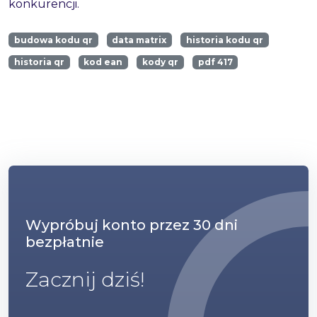
konkurencji.
budowa kodu qr
data matrix
historia kodu qr
historia qr
kod ean
kody qr
pdf 417
Wypróbuj konto przez 30 dni
bezpłatnie
Zacznij dziś!